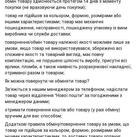
обмін товару здійснюється протягом 14 днів з моменту
покупки (не враховуючи день покупки);
товар не підійшов за кольором, формою, розмірами або
іншими характеристиками; товар має механічні
пошкодження, несправності, пошкоджену упаковку із вини
виробника чи служби доставки;
повернення/обмін товару належної якості можливе лише за
умови, якщо товар не використовувався, збережено всі
споживчі якості та товарний вигляд, має повну
комплектацію, не порушено цілісність виробу, присутні всі
ярлики, пломби, а також наявність розрахункової накладної,
отриманої разом із товаром;
Як можна повернути чи обміняти товар?
Зв'яжіться з нашим менеджером за телефоном, надіслати
товар через відділення "Нової пошти" за погодженими з
менеджером даними;
отримати повернення коштів або товару (у разі обміну)
зручним для вас способом;
Додаткові правила обміну/повернення товару за умови, що
товар не підійшов за кольором, формою, розмірами або
іншими характеристиками, то доставку товару оплачує