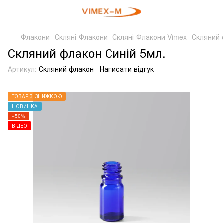
Флакони
Скляні-Флакони
Скляні-Флакони Vimex
Скляний 
Скляний флакон Синій 5мл.
Артикул:
Скляний флакон
Написати відгук
ТОВАР ЗІ ЗНИЖКОЮ
НОВИНКА
−50%
ВІДЕО