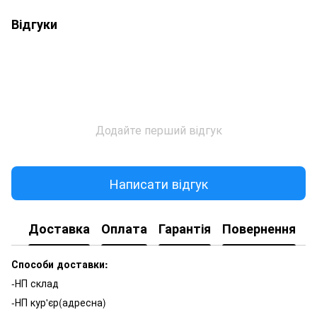
Відгуки
Додайте перший відгук
Написати відгук
Доставка
Оплата
Гарантія
Повернення
К
Способи доставки:
-НП склад
-НП кур'єр(адресна)