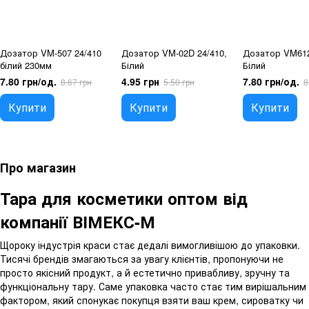
Дозатор VM-507 24/410
Дозатор VM-02D 24/410,
Дозатор VM612
білий 230мм
Білий
Білий
7.80 грн/од.
4.95 грн
7.80 грн/од.
8.67 грн
5.50 грн
8
Купити
Купити
Купити
Про магазин
Тара для косметики оптом від
компанії ВІМЕКС-М
Щороку індустрія краси стає дедалі вимогливішою до упаковки.
Тисячі брендів змагаються за увагу клієнтів, пропонуючи не
просто якісний продукт, а й естетично привабливу, зручну та
функціональну тару. Саме упаковка часто стає тим вирішальним
фактором, який спонукає покупця взяти ваш крем, сироватку чи