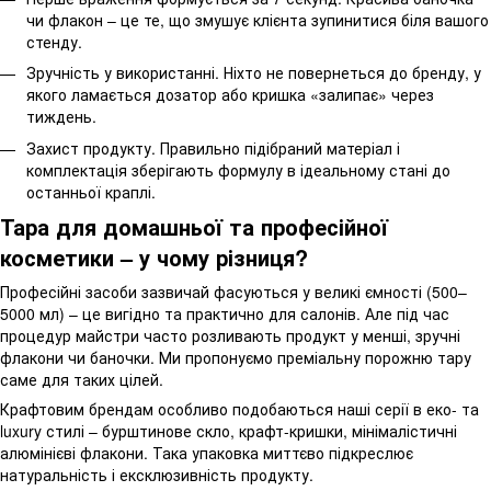
чи флакон – це те, що змушує клієнта зупинитися біля вашого
стенду.
Зручність у використанні. Ніхто не повернеться до бренду, у
якого ламається дозатор або кришка «залипає» через
тиждень.
Захист продукту. Правильно підібраний матеріал і
комплектація зберігають формулу в ідеальному стані до
останньої краплі.
Тара для домашньої та професійної
косметики – у чому різниця?
Професійні засоби зазвичай фасуються у великі ємності (500–
5000 мл) – це вигідно та практично для салонів. Але під час
процедур майстри часто розливають продукт у менші, зручні
флакони чи баночки. Ми пропонуємо преміальну порожню тару
саме для таких цілей.
Крафтовим брендам особливо подобаються наші серії в еко- та
luxury стилі – бурштинове скло, крафт-кришки, мінімалістичні
алюмінієві флакони. Така упаковка миттєво підкреслює
натуральність і ексклюзивність продукту.