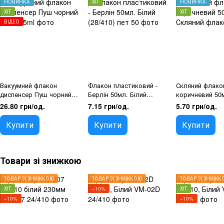
НОВИНКА
ХІТ
НОВИНКА
ХІТ
ХІТ
ВІДЕО
Вакуумний флакон
Флакон пластиковий -
Скляний флако
диспенсер Пуш чорний
Берлін 50мл. Білий
коричневий 50
15мл
(28/410)
26.80 грн/од.
7.15 грн/од.
5.70 грн/од.
Купити
Купити
Купити
Товари зі знижкою
ТОВАР ЗІ ЗНИЖКОЮ
ТОВАР ЗІ ЗНИЖКОЮ
ТОВАР ЗІ ЗНИЖК
ХІТ
−10%
ХІТ
−10%
−10%