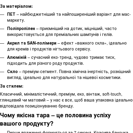
За матеріалом:
ПЕТ
– найбюджетніший та найпоширеніший варіант для мас-
маркету.
Поліпропілен
– приємніший на дотик, міцніший, часто
використовується для преміальних шампунів і гелів.
Акрил та SAN-полімери
– ефект «важкого скла», ідеально
для кремів і продуктів нігтьового сервісу.
Алюміній
– сучасний еко-тренд, чудово тримає тиск,
підходить для різного роду продуктів.
Скло
– преміум-сегмент. Повна хімічна інертність, розкішний
вигляд, ідеально для натуральної та нішевої косметики.
За стилем:
Класичний, мінімалістичний, преміум, еко, вінтаж, soft-touch,
глянцевий чи матовий – у нас є все, щоб ваша упаковка ідеально
відповідала позиціонуванню бренду.
Чому якісна тара – це половина успіху
вашого продукту?
Перше враження формується за 7 секунд. Красива баночка