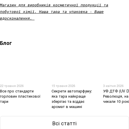
Магазин для виробників косметичної продукції та
побутової хімії. Наша тара та упаковка - Ваше
вдосконалення.
Блог
22 травня 2026
15 травня 2026
3 квітня 2026
Все про стандарти
Секрети автопарфуму:
УФ ДТФ (UV D
горловин пластикової
яка тара найкраще
Революція, на
тари
зберігає та віддає
чекали 10 рок
аромат в машині
Всі статті