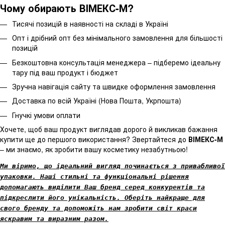
Чому обирають ВІМЕКС-М?
Тисячі позицій в наявності на складі в Україні
Опт і дрібний опт без мінімального замовлення для більшості
позицій
Безкоштовна консультація менеджера – підберемо ідеальну
тару під ваш продукт і бюджет
Зручна навігація сайту та швидке оформлення замовлення
Доставка по всій Україні (Нова Пошта, Укрпошта)
Гнучкі умови оплати
Хочете, щоб ваш продукт виглядав дорого й викликав бажання
купити ще до першого використання? Звертайтеся до
ВІМЕКС-М
– ми знаємо, як зробити вашу косметику незабутньою!
Ми віримо, що ідеальний вигляд починається з привабливої
упаковки. Наші стильні та функціональні рішення
допомагають виділити Ваш бренд серед конкурентів та
підкреслити його унікальність. Оберіть найкраще для
свого бренду та допоможіть нам зробити світ краси
яскравим та виразним разом.