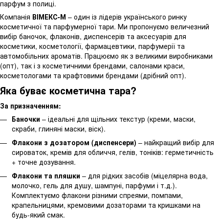
парфум з полиці.
Компанія
ВІМЕКС-М
– один із лідерів українського ринку
косметичної та парфумерної тари. Ми пропонуємо величезний
вибір баночок, флаконів, диспенсерів та аксесуарів для
косметики, косметології, фармацевтики, парфумерії та
автомобільних ароматів. Працюємо як з великими виробниками
(опт), так і з косметичними брендами, салонами краси,
косметологами та крафтовими брендами (дрібний опт).
Яка буває косметична тара?
За призначенням:
Баночки
– ідеальні для щільних текстур (креми, маски,
скраби, глиняні маски, віск).
Флакони з дозатором (диспенсери)
– найкращий вибір для
сироваток, кремів для обличчя, гелів, тоніків: герметичність
+ точне дозування.
Флакони та пляшки
– для рідких засобів (міцелярна вода,
молочко, гель для душу, шампуні, парфуми і т.д.).
Комплектуємо флакони різними спреями, помпами,
крапельницями, кремовими дозаторами та кришками на
будь-який смак.