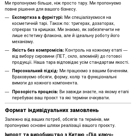
Ми пропонуємо більше, ніж просто тару. Ми пропонуємо
повне рішення для вашого бізнесу.
Експертиза в фурнітурі:
Ми спеціалізуємося на
косметичній тарі. Також по: тригерах, дозаторах,
спреєрах та кришках. Ми знаємо, як забезпечити не
лише естетику флакона, але й ідеальну роботу його
механізму.
Якість без компромісів:
Контроль на кожному етапі —
від вибору сировини (ПЕТ, скло, алюміній) до готової
продукції. Наша тара відповідає усім стандартам якості.
Персональний підхід:
Ми працюємо з вашим баченням.
Враховуємо обсяги, форму, колір та функціональні
вимоги до кожного компонента.
Прозорість процесів:
Ви завжди знаєте, на якому етапі
перебуває ваш проєкт та які терміни очікувати.
Формат індивідуальних замовлень
Залежно від ваших потреб, обсягів та термінів, ми
пропонуємо основні шляхи реалізації вашого проєкту.
Імпорт та виробництво з Китаю «Під ключ»