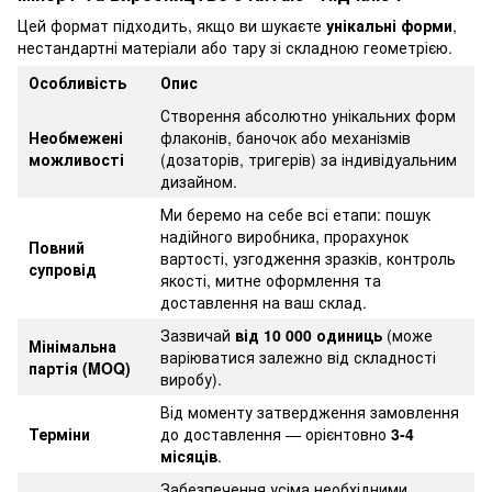
Цей формат підходить, якщо ви шукаєте
унікальні форми
,
нестандартні матеріали або тару зі складною геометрією.
Особливість
Опис
Створення абсолютно унікальних форм
Необмежені
флаконів, баночок або механізмів
можливості
(дозаторів, тригерів) за індивідуальним
дизайном.
Ми беремо на себе всі етапи: пошук
надійного виробника, прорахунок
Повний
вартості, узгодження зразків, контроль
супровід
якості, митне оформлення та
доставлення на ваш склад.
Зазвичай
від 10 000 одиниць
(може
Мінімальна
варіюватися залежно від складності
партія (MOQ)
виробу).
Від моменту затвердження замовлення
Терміни
до доставлення — орієнтовно
3
-4
місяців
.
Забезпечення усіма необхідними