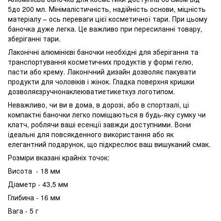
5до 200 мл. Мінімалістичність, надійність основи, міцність
матеріалу – ось переваги цієї косметичної тари. При цьому
баночка дуже легка. Це важливо при пересиланні товару,
зберіганні тари.
Лаконічні алюмінієві баночки необхідні для зберігання та
транспортування косметичних продуктів у формі гелю,
пасти або крему. Лаконічний дизайн дозволяє пакувати
продукти для чоловіків і жінок. Гладка поверхня кришки
дозволяєзручнонаклеюватиетикеткуз логотипом.
Неважливо, чи ви в дома, в дорозі, або в спортзалі, ці
компактні баночки легко поміщаються в будь-яку сумку чи
клатч, роблячи ваші есенції завжди доступними. Вони
ідеальні для повсякденного використання або як
елегантний подарунок, що підкреслює ваш вишуканий смак.
Розміри вказані крайніх точок:
Висота - 18 мм
Діаметр - 43,5 мм
Глибина - 16 мм
Вага - 5 г