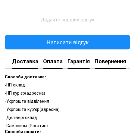
Додайте перший відгук
Написати відгук
Доставка
Оплата
Гарантія
Повернення
К
Способи доставки:
-НП склад
-НП кур'єр(адресна)
-Укрпошта відділення
-Укрпошта кур'єр(адресна)
-Делівері склад
-Самовивіз (Рогатин)
Способи оплати: