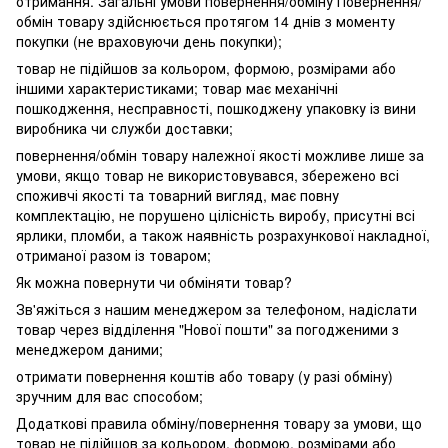
отримання. Загальні умови повернення/обміну Повернення/
обмін товару здійснюється протягом 14 днів з моменту
покупки (не враховуючи день покупки);
товар не підійшов за кольором, формою, розмірами або
іншими характеристиками; товар має механічні
пошкодження, несправності, пошкоджену упаковку із вини
виробника чи служби доставки;
повернення/обмін товару належної якості можливе лише за
умови, якщо товар не використовувався, збережено всі
споживчі якості та товарний вигляд, має повну
комплектацію, не порушено цілісність виробу, присутні всі
ярлики, пломби, а також наявність розрахункової накладної,
отриманої разом із товаром;
Як можна повернути чи обміняти товар?
Зв'яжіться з нашим менеджером за телефоном, надіслати
товар через відділення "Нової пошти" за погодженими з
менеджером даними;
отримати повернення коштів або товару (у разі обміну)
зручним для вас способом;
Додаткові правила обміну/повернення товару за умови, що
товар не підійшов за кольором, формою, розмірами або