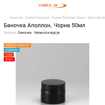
Баночки
Скляні баночки
Скляні баночки Vimex
Баночка А
Баночка Аполлон, Чорна 50мл
Артикул:
Баночка
Написати відгук
ТОВАР ЗІ ЗНИЖКОЮ
НОВИНКА
−10%
ВІДЕО