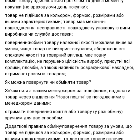
обмін товару здійснюється протягом 14 днів з моменту
покупки (не враховуючи день покупки);
товар не підійшов за кольором, формою, розмірами або
іншими характеристиками; товар має механічні
пошкодження, несправності, пошкоджену упаковку із вини
виробника чи служби доставки;
повернення/обмін товару належної якості можливе лише за
умови, якщо товар не використовувався, збережено всі
споживчі якості та товарний вигляд, має повну
комплектацію, не порушено цілісність виробу, присутні всі
ярлики, пломби, а також наявність розрахункової накладної,
отриманої разом із товаром;
Як можна повернути чи обміняти товар?
Зв'яжіться з нашим менеджером за телефоном, надіслати
товар через відділення "Нової пошти" за погодженими з
менеджером даними;
отримати повернення коштів або товару (у разі обміну)
зручним для вас способом;
Додаткові правила обміну/повернення товару за умови, що
товар не підійшов за кольором, формою, розмірами або
іншими характеристиками, то доставку товару оплачує