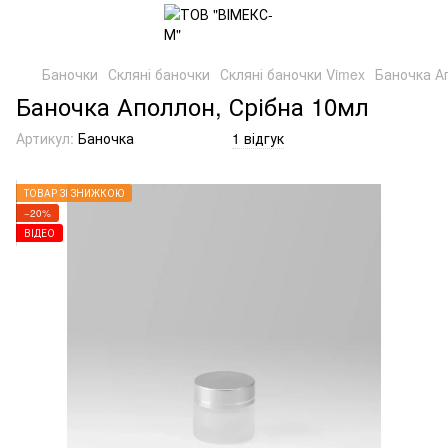
Баночки
Скляні баночки
Скляні баночки Vimex
Баночка А
Баночка Аполлон, Срібна 10мл
Артикул:
Баночка
1 відгук
ТОВАР ЗІ ЗНИЖКОЮ
−20%
ВІДЕО