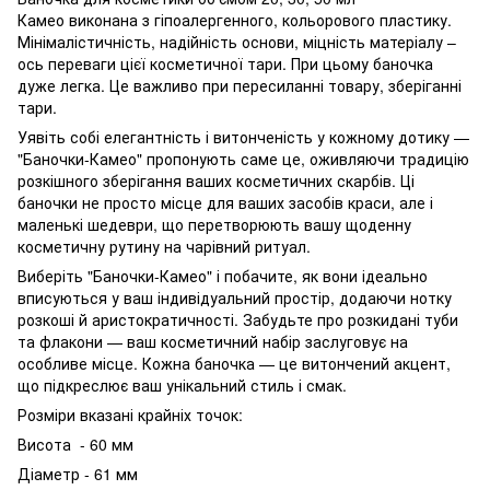
Камео виконана з гіпоалергенного, кольорового пластику.
Мінімалістичність, надійність основи, міцність матеріалу –
ось переваги цієї косметичної тари. При цьому баночка
дуже легка. Це важливо при пересиланні товару, зберіганні
тари.
Уявіть собі елегантність і витонченість у кожному дотику —
"Баночки-Камео" пропонують саме це, оживляючи традицію
розкішного зберігання ваших косметичних скарбів. Ці
баночки не просто місце для ваших засобів краси, але і
маленькі шедеври, що перетворюють вашу щоденну
косметичну рутину на чарівний ритуал.
Виберіть "Баночки-Камео" і побачите, як вони ідеально
вписуються у ваш індивідуальний простір, додаючи нотку
розкоші й аристократичності. Забудьте про розкидані туби
та флакони — ваш косметичний набір заслуговує на
особливе місце. Кожна баночка — це витончений акцент,
що підкреслює ваш унікальний стиль і смак.
Розміри вказані крайніх точок:
Висота - 60 мм
Діаметр - 61 мм