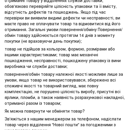
отриманні товару у відділеннях служби доставки,
обов'язково перевіряйте цілісність упаковки та її вмісту,
відсутність дефектів та пошкоджень. Якщо під час
перевірки ви виявили видимі дефекти чи несправності, ви
маєте право не оплачувати товар та відмовитися від його
отримання. Загальні умови повернення/обміну Повернення/
обмін товару здійснюється протягом 14 днів з моменту
покупки (не враховуючи день покупки);
товар не підійшов за кольором, формою, розмірами або
іншими характеристиками; товар має механічні
пошкодження, несправності, пошкоджену упаковку із вини
виробника чи служби доставки;
повернення/обмін товару належної якості можливе лише за
умови, якщо товар не використовувався, збережено всі
споживчі якості та товарний вигляд, має повну
комплектацію, не порушено цілісність виробу, присутні всі
ярлики, пломби, а також наявність розрахункової накладної,
отриманої разом із товаром;
Як можна повернути чи обміняти товар?
Зв'яжіться з нашим менеджером за телефоном, надіслати
товар через відділення "Нової пошти" за погодженими з