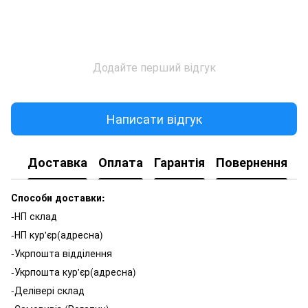
Додайте перший відгук
Написати відгук
Доставка
Оплата
Гарантія
Повернення
К
Способи доставки:
-НП склад
-НП кур'єр(адресна)
-Укрпошта відділення
-Укрпошта кур'єр(адресна)
-Делівері склад