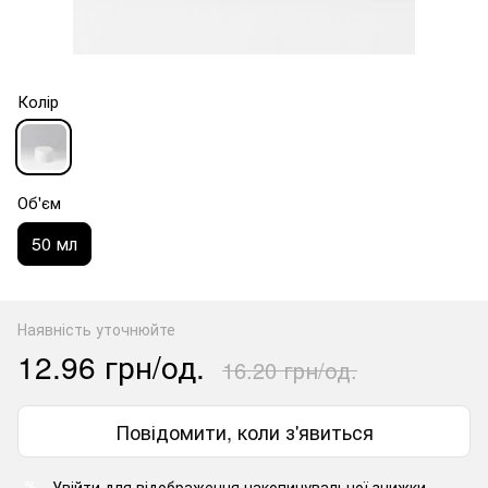
Колір
Об'єм
50 мл
Наявність уточнюйте
12.96 грн/од.
16.20 грн/од.
Повідомити, коли з'явиться
Увійти
для відображення накопичувальної знижки
%