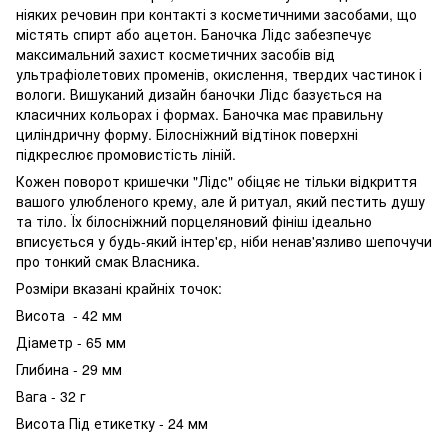
ніяких речовин при контакті з косметичними засобами, що
містять спирт або ацетон. Баночка Лідс забезпечує
максимальний захист косметичних засобів від
ультрафіолетових променів, окислення, твердих частинок і
вологи. Вишуканий дизайн баночки Лідс базується на
класичних кольорах і формах. Баночка має правильну
циліндричну форму. Білосніжний відтінок поверхні
підкреслює промовистість ліній.
Кожен поворот кришечки "Лідс" обіцяє не тільки відкриття
вашого улюбленого крему, але й ритуал, який пестить душу
та тіло. Їх білосніжний порцеляновий фініш ідеально
вписується у будь-який інтер'єр, ніби ненав'язливо шепочучи
про тонкий смак Власника.
Розміри вказані крайніх точок:
Висота - 42 мм
Діаметр - 65 мм
Глибина - 29 мм
Вага - 32 г
Висота Під етикетку - 24 мм