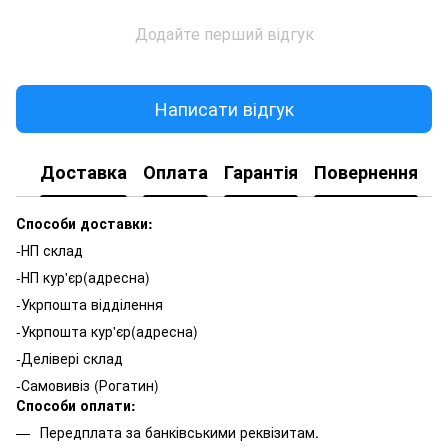
Додайте перший відгук
Написати відгук
Доставка
Оплата
Гарантія
Повернення
К
Способи доставки:
-НП склад
-НП кур'єр(адресна)
-Укрпошта відділення
-Укрпошта кур'єр(адресна)
-Делівері склад
-Самовивіз (Рогатин)
Способи оплати:
Передплата за банківськими реквізитам.