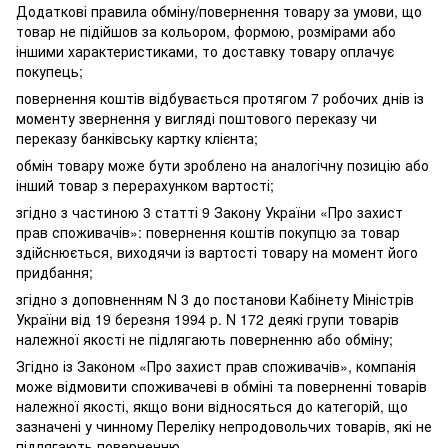
Додаткові правила обміну/повернення товару за умови, що
товар не підійшов за кольором, формою, розмірами або
іншими характеристиками, то доставку товару оплачує
покупець;
повернення коштів відбувається протягом 7 робочих днів із
моменту звернення у вигляді поштового переказу чи
переказу банківську картку клієнта;
обмін товару може бути зроблено на аналогічну позицію або
інший товар з перерахунком вартості;
згідно з частиною 3 статті 9 Закону України «Про захист
прав споживачів»: повернення коштів покупцю за товар
здійснюється, виходячи із вартості товару на момент його
придбання;
згідно з доповненням N 3 до постанови Кабінету Міністрів
України від 19 березня 1994 р. N 172 деякі групи товарів
належної якості не підлягають поверненню або обміну;
Згідно із Законом «Про захист прав споживачів», компанія
може відмовити споживачеві в обміні та поверненні товарів
належної якості, якщо вони відносяться до категорій, що
зазначені у чинному Переліку непродовольчих товарів, які не
підлягають поверненню