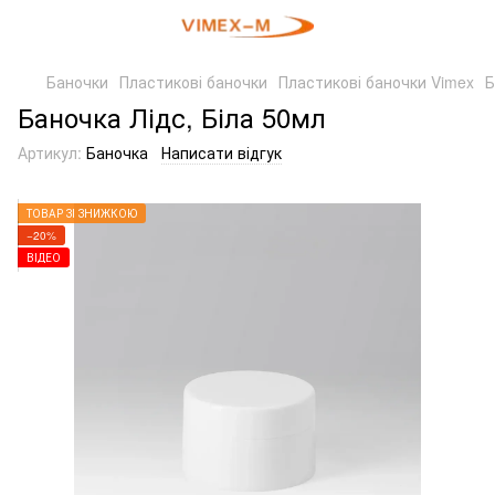
Баночки
Пластикові баночки
Пластикові баночки Vimex
Б
Баночка Лідс, Біла 50мл
Артикул:
Баночка
Написати відгук
ТОВАР ЗІ ЗНИЖКОЮ
−20%
ВІДЕО