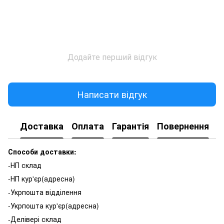
Додайте перший відгук
Написати відгук
Доставка
Оплата
Гарантія
Повернення
К
Способи доставки:
-НП склад
-НП кур'єр(адресна)
-Укрпошта відділення
-Укрпошта кур'єр(адресна)
-Делівері склад