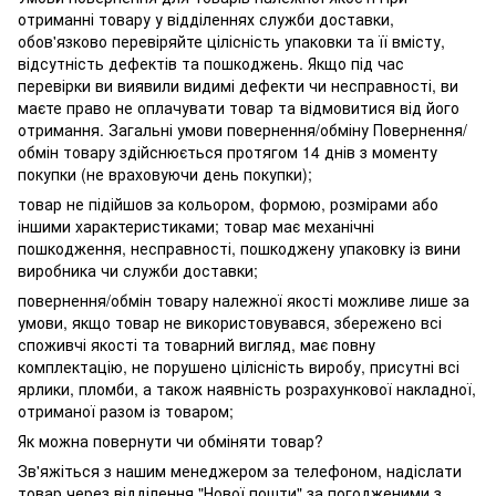
отриманні товару у відділеннях служби доставки,
обов'язково перевіряйте цілісність упаковки та її вмісту,
відсутність дефектів та пошкоджень. Якщо під час
перевірки ви виявили видимі дефекти чи несправності, ви
маєте право не оплачувати товар та відмовитися від його
отримання. Загальні умови повернення/обміну Повернення/
обмін товару здійснюється протягом 14 днів з моменту
покупки (не враховуючи день покупки);
товар не підійшов за кольором, формою, розмірами або
іншими характеристиками; товар має механічні
пошкодження, несправності, пошкоджену упаковку із вини
виробника чи служби доставки;
повернення/обмін товару належної якості можливе лише за
умови, якщо товар не використовувався, збережено всі
споживчі якості та товарний вигляд, має повну
комплектацію, не порушено цілісність виробу, присутні всі
ярлики, пломби, а також наявність розрахункової накладної,
отриманої разом із товаром;
Як можна повернути чи обміняти товар?
Зв'яжіться з нашим менеджером за телефоном, надіслати
товар через відділення "Нової пошти" за погодженими з