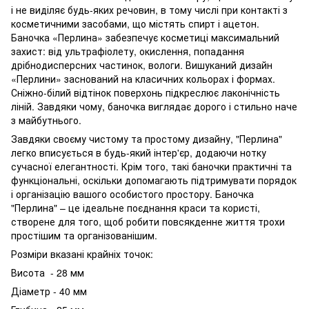
і не виділяє будь-яких речовин, в тому числі при контакті з
косметичними засобами, що містять спирт і ацетон.
Баночка «Перлина» забезпечує косметиці максимальний
захист: від ультрафіолету, окислення, попадання
дрібнодисперсних частинок, вологи. Вишуканий дизайн
«Перлини» заснований на класичних кольорах і формах.
Сніжно-білий відтінок поверхонь підкреслює лаконічність
ліній. Завдяки чому, баночка виглядає дорого і стильно наче
з майбутнього.
Завдяки своєму чистому та простому дизайну, "Перлина"
легко вписується в будь-який інтер'єр, додаючи нотку
сучасної елегантності. Крім того, такі баночки практичні та
функціональні, оскільки допомагають підтримувати порядок
і організацію вашого особистого простору. Баночка
"Перлина" – це ідеальне поєднання краси та користі,
створене для того, щоб робити повсякденне життя трохи
простішим та організованішим.
Розміри вказані крайніх точок:
Висота - 28 мм
Діаметр - 40 мм