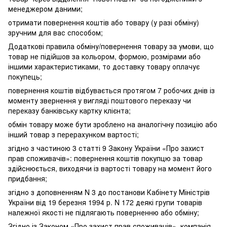
менеджером даними;
отримати повернення коштів або товару (у разі обміну)
зручним для вас способом;
Додаткові правила обміну/повернення товару за умови, що
товар не підійшов за кольором, формою, розмірами або
іншими характеристиками, то доставку товару оплачує
покупець;
повернення коштів відбувається протягом 7 робочих днів із
моменту звернення у вигляді поштового переказу чи
переказу банківську картку клієнта;
обмін товару може бути зроблено на аналогічну позицію або
інший товар з перерахунком вартості;
згідно з частиною 3 статті 9 Закону України «Про захист
прав споживачів»: повернення коштів покупцю за товар
здійснюється, виходячи із вартості товару на момент його
придбання;
згідно з доповненням N 3 до постанови Кабінету Міністрів
України від 19 березня 1994 р. N 172 деякі групи товарів
належної якості не підлягають поверненню або обміну;
Згідно із Законом «Про захист прав споживачів», компанія