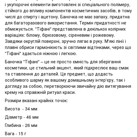
і укупорочні елементи виготовлені зі спеціального полімеру,
стійкого до впливу компонентів косметичних засобів, в тому
числі до спирту і ацетону. Баночка не має запаху, придатна
для багаторазового використання. Термін придатності не
обмежується. "Тіфані" представлена ​​в декількох колірних
варіаціях: білому, бірюзовому, сіреневим і рожевому.
Завдяки округлій поверхні, зручно лягає в руку. М'які лінії і
плавні обриси гармоніюють зі світлими відтінками, через що
"Тіфані" здається ніжною і легкою.
Баночка "Тіфані" – це не просто ємність для зберігання
косметики, це стильний акцент, який підкреслює ваш смак
та ставлення до деталей. Це предмет, що додасть
особливого шарму як вашому домашньому інтер'єру, так і
догляду за собою, перетворюючи звичайну дію витягування
крему на справжній ритуал краси.
Розміри вказані крайніх точок:
Висота - 34 мм
Діаметр - 46 мм
Глибина - 26 мм
Вага - 15 г