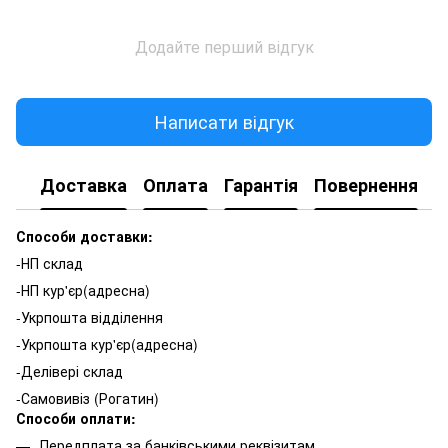
Додайте перший відгук
Написати відгук
Доставка
Оплата
Гарантія
Повернення
К
Способи доставки:
-НП склад
-НП кур'єр(адресна)
-Укрпошта відділення
-Укрпошта кур'єр(адресна)
-Делівері склад
-Самовивіз (Рогатин)
Способи оплати:
Передплата за банківськими реквізитам.