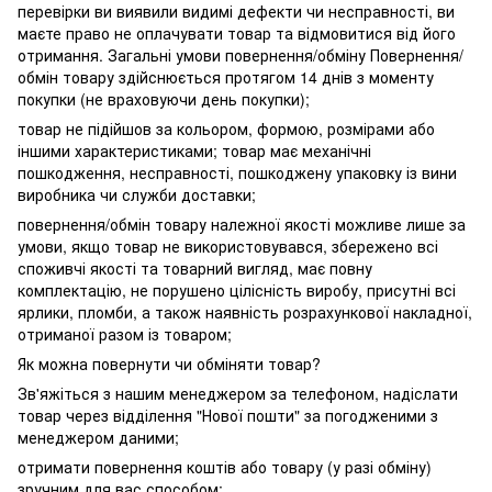
перевірки ви виявили видимі дефекти чи несправності, ви
маєте право не оплачувати товар та відмовитися від його
отримання. Загальні умови повернення/обміну Повернення/
обмін товару здійснюється протягом 14 днів з моменту
покупки (не враховуючи день покупки);
товар не підійшов за кольором, формою, розмірами або
іншими характеристиками; товар має механічні
пошкодження, несправності, пошкоджену упаковку із вини
виробника чи служби доставки;
повернення/обмін товару належної якості можливе лише за
умови, якщо товар не використовувався, збережено всі
споживчі якості та товарний вигляд, має повну
комплектацію, не порушено цілісність виробу, присутні всі
ярлики, пломби, а також наявність розрахункової накладної,
отриманої разом із товаром;
Як можна повернути чи обміняти товар?
Зв'яжіться з нашим менеджером за телефоном, надіслати
товар через відділення "Нової пошти" за погодженими з
менеджером даними;
отримати повернення коштів або товару (у разі обміну)
зручним для вас способом;