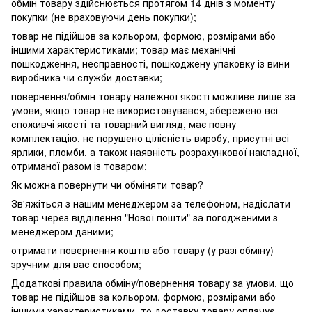
обмін товару здійснюється протягом 14 днів з моменту
покупки (не враховуючи день покупки);
товар не підійшов за кольором, формою, розмірами або
іншими характеристиками; товар має механічні
пошкодження, несправності, пошкоджену упаковку із вини
виробника чи служби доставки;
повернення/обмін товару належної якості можливе лише за
умови, якщо товар не використовувався, збережено всі
споживчі якості та товарний вигляд, має повну
комплектацію, не порушено цілісність виробу, присутні всі
ярлики, пломби, а також наявність розрахункової накладної,
отриманої разом із товаром;
Як можна повернути чи обміняти товар?
Зв'яжіться з нашим менеджером за телефоном, надіслати
товар через відділення "Нової пошти" за погодженими з
менеджером даними;
отримати повернення коштів або товару (у разі обміну)
зручним для вас способом;
Додаткові правила обміну/повернення товару за умови, що
товар не підійшов за кольором, формою, розмірами або
іншими характеристиками, то доставку товару оплачує