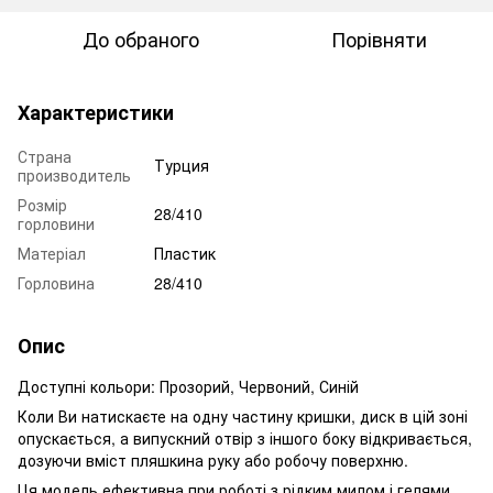
До обраного
Порівняти
Характеристики
Страна
Турция
производитель
Розмір
28/410
горловини
Матеріал
Пластик
Горловина
28/410
Опис
Доступні кольори: Прозорий, Червоний, Синій
Коли Ви натискаєте на одну частину кришки, диск в цій зоні
опускається, а випускний отвір з іншого боку відкривається,
дозуючи вміст пляшкина руку або робочу поверхню.
Ця модель ефективна при роботі з рідким милом і гелями.