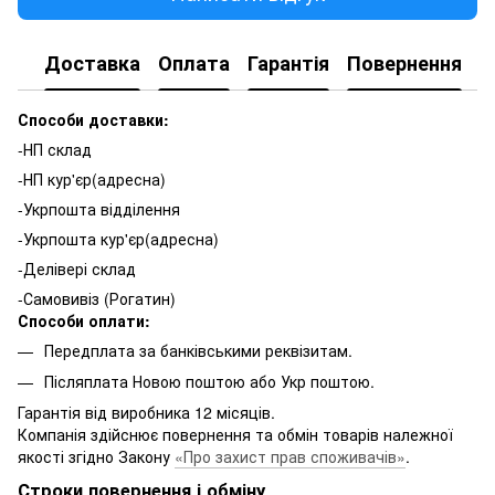
Доставка
Оплата
Гарантія
Повернення
К
Способи доставки:
-НП склад
-НП кур'єр(адресна)
-Укрпошта відділення
-Укрпошта кур'єр(адресна)
-Делівері склад
-Самовивіз (Рогатин)
Способи оплати:
Передплата за банківськими реквізитам.
Післяплата Новою поштою або Укр поштою.
Гарантія від виробника 12 місяців.
Компанія здійснює повернення та обмін товарів належної
якості згідно Закону
«Про захист прав споживачів»
.
Строки повернення і обміну