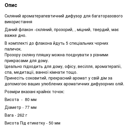
Опис
Скляний ароматерапевтичний дифузор для багаторазового
використання
Даний флакон -скляний, прозорий, , міцний, твердий, має
важке дно.
В комплекті до флакона йдуть 5 спеціальних чорних
паличок.
Прозору скляну пляшку можна поєднувати з різними
прикрасами для дому.
Ідеально підходить для дому, офісу, весілля, ароматерапії,
спа, медитації, ванної кімнати тощо.
Принесіть соковитий, прекрасний аромат у свій дім за
допомогою ваших улюблених ароматичних дифузорних олій.
Розміри вказані крайніх точок:
Висота - 80 мм
Діаметр - 77 мм
Вага - 262 г
Висота Під етикетку - 50 мм