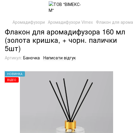
Аромадифузори
Аромадифузори Vimex
Флакон для арома
Флакон для аромадифузора 160 мл
(золота кришка, + чорн. палички
5шт)
Артикул:
Баночка
Написати відгук
НОВИНКА
ВІДЕО