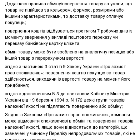
Додаткові правила обміну/повернення товару за умови, що
товар не підійшов за кольором, формою, розмірами або
іншими характеристиками, то доставку товару оплачує
покупець;
повернення коштів відбувається протягом 7 робочих днів із
моменту звернення у вигляді поштового переказу чи
переказу банківську картку клієнта;
обмін товару може бути зроблено на аналогічну позицію або
інший товар з перерахунком вартості;
згідно з частиною 3 статті 9 Закону України «Про захист
прав споживачів»: повернення коштів покупцю за товар
здійснюється, виходячи із вартості товару на момент його
придбання;
згідно з доповненням N 3 до постанови Кабінету Міністрів
України від 19 березня 1994 р. N 172 деякі групи товарів
належної якості не підлягають поверненню або обміну;
Згідно із Законом «Про захист прав споживачів», компанія
може відмовити споживачеві в обміні та поверненні товарів
належної якості, якщо вони відносяться до категорій, що
зазначені у чинному Переліку непродовольчих товарів, які не
підлягають поверненню