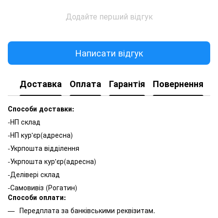
Додайте перший відгук
Написати відгук
Доставка
Оплата
Гарантія
Повернення
К
Способи доставки:
-НП склад
-НП кур'єр(адресна)
-Укрпошта відділення
-Укрпошта кур'єр(адресна)
-Делівері склад
-Самовивіз (Рогатин)
Способи оплати:
Передплата за банківськими реквізитам.