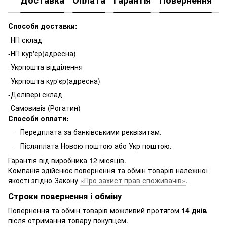
Доставка
Оплата
Гарантія
Повернення
К
Способи доставки:
-НП склад
-НП кур'єр(адресна)
-Укрпошта відділення
-Укрпошта кур'єр(адресна)
-Делівері склад
-Самовивіз (Рогатин)
Способи оплати:
Передплата за банківськими реквізитам.
Післяплата Новою поштою або Укр поштою.
Гарантія від виробника 12 місяців.
Компанія здійснює повернення та обмін товарів належної
якості згідно Закону
«Про захист прав споживачів»
.
Строки повернення і обміну
Повернення та обмін товарів можливий протягом
14 днів
після отримання товару покупцем.