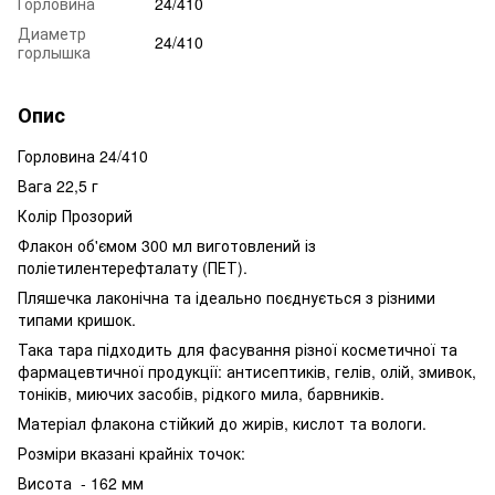
Горловина
24/410
Диаметр
24/410
горлышка
Опис
Горловина 24/410
Вага 22,5 г
Колір Прозорий
Флакон об'ємом 300 мл виготовлений із
поліетилентерефталату (ПЕТ).
Пляшечка лаконічна та ідеально поєднується з різними
типами кришок.
Така тара підходить для фасування різної косметичної та
фармацевтичної продукції: антисептиків, гелів, олій, змивок,
тоніків, миючих засобів, рідкого мила, барвників.
Матеріал флакона стійкий до жирів, кислот та вологи.
Розміри вказані крайніх точок:
Висота - 162 мм