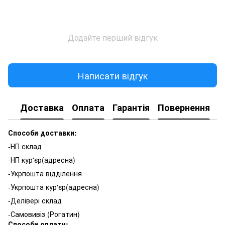
Додайте перший відгук
Написати відгук
Доставка
Оплата
Гарантія
Повернення
К
Способи доставки:
-НП склад
-НП кур'єр(адресна)
-Укрпошта відділення
-Укрпошта кур'єр(адресна)
-Делівері склад
-Самовивіз (Рогатин)
Способи оплати: