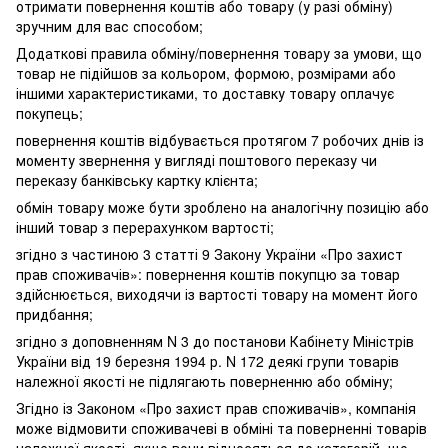
отримати повернення коштів або товару (у разі обміну)
зручним для вас способом;
Додаткові правила обміну/повернення товару за умови, що
товар не підійшов за кольором, формою, розмірами або
іншими характеристиками, то доставку товару оплачує
покупець;
повернення коштів відбувається протягом 7 робочих днів із
моменту звернення у вигляді поштового переказу чи
переказу банківську картку клієнта;
обмін товару може бути зроблено на аналогічну позицію або
інший товар з перерахунком вартості;
згідно з частиною 3 статті 9 Закону України «Про захист
прав споживачів»: повернення коштів покупцю за товар
здійснюється, виходячи із вартості товару на момент його
придбання;
згідно з доповненням N 3 до постанови Кабінету Міністрів
України від 19 березня 1994 р. N 172 деякі групи товарів
належної якості не підлягають поверненню або обміну;
Згідно із Законом «Про захист прав споживачів», компанія
може відмовити споживачеві в обміні та поверненні товарів
належної якості, якщо вони відносяться до категорій, що