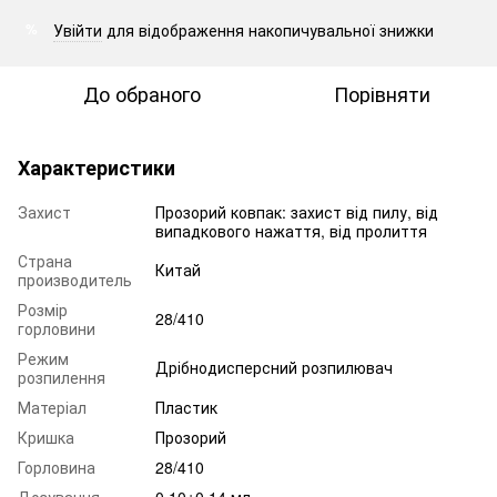
Увійти
для відображення накопичувальної знижки
%
До обраного
Порівняти
Характеристики
Захист
Прозорий ковпак: захист від пилу, від
випадкового нажаття, від пролиття
Страна
Китай
производитель
Розмір
28/410
горловини
Режим
Дрібнодисперсний розпилювач
розпилення
Матеріал
Пластик
Кришка
Прозорий
Горловина
28/410
Дозування
0,10±0,14 мл.