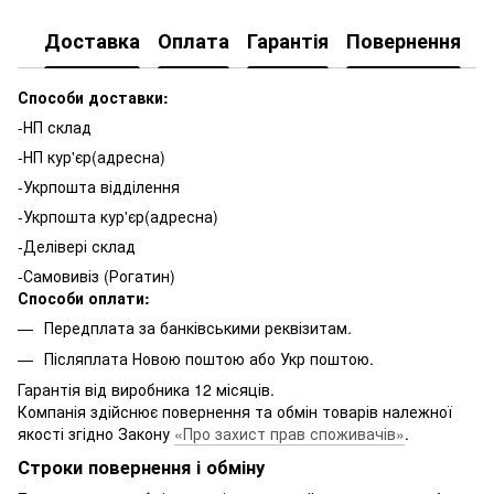
Доставка
Оплата
Гарантія
Повернення
К
Способи доставки:
-НП склад
-НП кур'єр(адресна)
-Укрпошта відділення
-Укрпошта кур'єр(адресна)
-Делівері склад
-Самовивіз (Рогатин)
Способи оплати:
Передплата за банківськими реквізитам.
Післяплата Новою поштою або Укр поштою.
Гарантія від виробника 12 місяців.
Компанія здійснює повернення та обмін товарів належної
якості згідно Закону
«Про захист прав споживачів»
.
Строки повернення і обміну