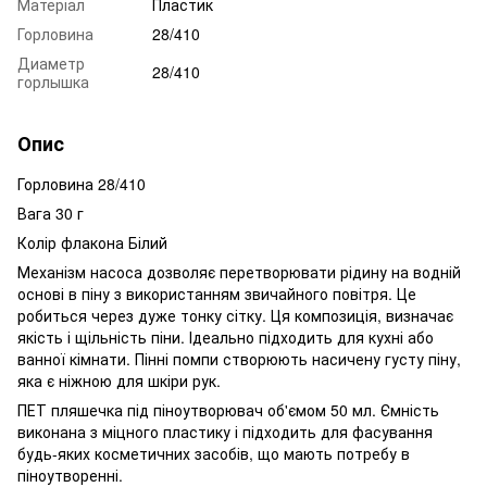
Матеріал
Пластик
Горловина
28/410
Диаметр
28/410
горлышка
Опис
Горловина 28/410
Вага 30 г
Колір флакона Білий
Механізм насоса дозволяє перетворювати рідину на водній
основі в піну з використанням звичайного повітря.
Це
робиться через дуже тонку сітку.
Ця композиція, визначає
якість і щільність піни.
Ідеально підходить для кухні або
ванної кімнати. Пінні помпи створюють насичену густу піну,
яка є ніжною для шкіри рук.
ПЕТ пляшечка під піноутворювач об'ємом 50 мл. Ємність
виконана з міцного пластику і підходить для фасування
будь-яких косметичних засобів, що мають потребу в
піноутворенні.