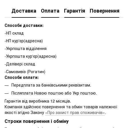
Доставка
Оплата
Гарантія
Повернення
К
Способи доставки:
-НП склад
-НП кур'єр(адресна)
-Укрпошта відділення
-Укрпошта кур'єр(адресна)
-Делівері склад
-Самовивіз (Рогатин)
Способи оплати:
Передплата за банківськими реквізитам.
Післяплата Новою поштою або Укр поштою.
Гарантія від виробника 12 місяців.
Компанія здійснює повернення та обмін товарів належної
якості згідно Закону
«Про захист прав споживачів»
.
Строки повернення і обміну