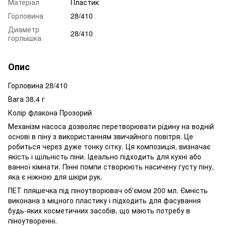
Матеріал
Пластик
Горловина
28/410
Диаметр
28/410
горлышка
Опис
Горловина 28/410
Вага 38,4 г
Колір флакона Прозорий
Механізм насоса дозволяє перетворювати рідину на водній
основі в піну з використанням звичайного повітря.
Це
робиться через дуже тонку сітку.
Ця композиція, визначає
якість і щільність піни.
Ідеально підходить для кухні або
ванної кімнати. Пінні помпи створюють насичену густу піну,
яка є ніжною для шкіри рук.
ПЕТ пляшечка під піноутворювач об'ємом 200 мл. Ємність
виконана з міцного пластику і підходить для фасування
будь-яких косметичних засобів, що мають потребу в
піноутворенні.