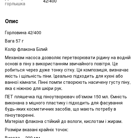
42/400
горлышка
Опис
Горловина 42/400
Вага 57 г
Колір флакона Білий
Механізм насоса дозволяє перетворювати рідину на водній
основі в піну з використанням звичайного повітря.
Це
робиться через дуже тонку сітку.
Ця композиція, визначає
якість і щільність піни.
Ідеально підходить для кухні або
ванної кімнати. Пінні помпи створюють насичену густу піну,
яка є ніжною для шкіри рук.
ПЕТ пляшечка під піноутворювач об'ємом 150 мл. Ємність
виконана з міцного пластику і підходить для фасування
будь-яких косметичних засобів, що мають потребу в
піноутворенні.
Матеріал флакона стійкий до вологи, кислотам і жирам.
Розміри вказані крайніх точок:
Висота - 200 мм