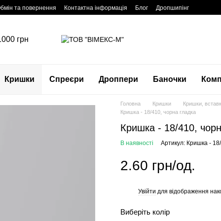
бмін та повернення
Контактна інформація
Блог
Дропшипінг
1000 грн
Кришки
Спреєри
Дроппери
Баночки
Комп
Головна
Кришки
Кришки, вставк
Кришка - 18/410, чорна гладка
Кришка - 18/410, чор
В наявності
Артикул: Кришка - 18
2.60 грн/од.
Увійти
для відображення нак
%
Виберіть колір