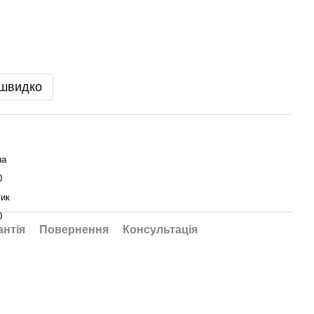
 швидко
на
0
ик
0
антія
Повернення
Консультація