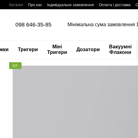
Перейти до основного контенту
Каталог
Про нас
Індивідуальне замовлення
Оплата і доставка
О
Відеосторінка
098 646-35-85
Мінімальна сума замовлення 
Міні
Вакуумні
жки
Тригери
Дозатори
Тригери
Флакони
ХІТ