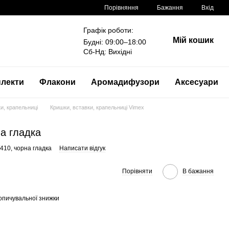
Порівняння
Бажання
Вхід
Графік роботи:
Мій кошик
Будні: 09:00–18:00
Сб-Нд: Вихідні
лекти
Флакони
Аромадифузори
Аксесуари
и, крапельниці
Кришки, вставки, крапельниці Vimex
на гладка
/410, чорна гладка
Написати відгук
Порівняти
В бажання
опичувальної знижки