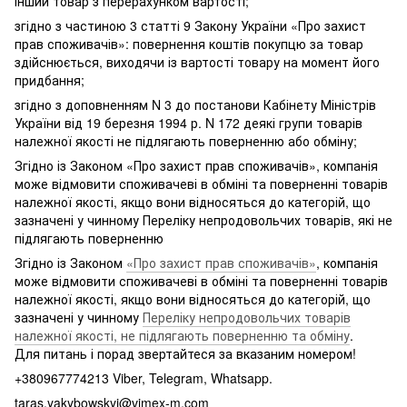
інший товар з перерахунком вартості;
згідно з частиною 3 статті 9 Закону України «Про захист
прав споживачів»: повернення коштів покупцю за товар
здійснюється, виходячи із вартості товару на момент його
придбання;
згідно з доповненням N 3 до постанови Кабінету Міністрів
України від 19 березня 1994 р. N 172 деякі групи товарів
належної якості не підлягають поверненню або обміну;
Згідно із Законом «Про захист прав споживачів», компанія
може відмовити споживачеві в обміні та поверненні товарів
належної якості, якщо вони відносяться до категорій, що
зазначені у чинному Переліку непродовольчих товарів, які не
підлягають поверненню
Згідно із Законом
«Про захист прав споживачів»
, компанія
може відмовити споживачеві в обміні та поверненні товарів
належної якості, якщо вони відносяться до категорій, що
зазначені у чинному
Переліку непродовольчих товарів
належної якості, не підлягають поверненню та обміну
.
Для питань і порад звертайтеся за вказаним номером!
+380967774213 Viber, Telegram, Whatsapp.
taras.yakybowskyi@vimex-m.com