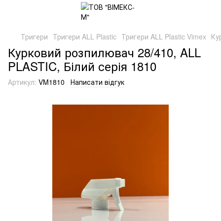
Тригери
Тригери ALL Plastic
Тригери ALL Plastic Vimex
Ку
Курковий розпилювач 28/410, ALL
PLASTIC, Білий серія 1810
Артикул:
VM1810
Написати відгук