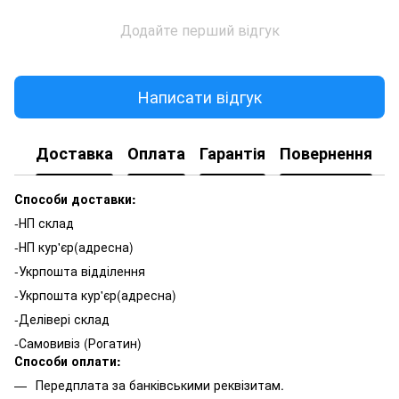
Додайте перший відгук
Написати відгук
Доставка
Оплата
Гарантія
Повернення
К
Способи доставки:
-НП склад
-НП кур'єр(адресна)
-Укрпошта відділення
-Укрпошта кур'єр(адресна)
-Делівері склад
-Самовивіз (Рогатин)
Способи оплати:
Передплата за банківськими реквізитам.