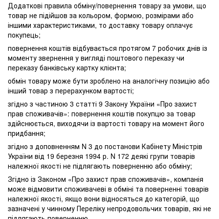
Додаткові правила обміну/повернення товару за умови, що
товар не підійшов за кольором, формою, розмірами або
іншими характеристиками, то доставку товару оплачує
покупець;
повернення коштів відбувається протягом 7 робочих днів із
моменту звернення у вигляді поштового переказу чи
переказу банківську картку клієнта;
обмін товару може бути зроблено на аналогічну позицію або
інший товар з перерахунком вартості;
згідно з частиною 3 статті 9 Закону України «Про захист
прав споживачів»: повернення коштів покупцю за товар
здійснюється, виходячи із вартості товару на момент його
придбання;
згідно з доповненням N 3 до постанови Кабінету Міністрів
України від 19 березня 1994 р. N 172 деякі групи товарів
належної якості не підлягають поверненню або обміну;
Згідно із Законом «Про захист прав споживачів», компанія
може відмовити споживачеві в обміні та поверненні товарів
належної якості, якщо вони відносяться до категорій, що
зазначені у чинному Переліку непродовольчих товарів, які не
підлягають поверненню