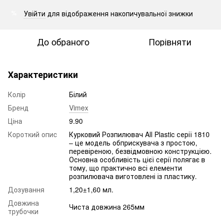
Увійти
для відображення накопичувальної знижки
%
До обраного
Порівняти
Характеристики
Колір
Білий
Бренд
Vimex
Ціна
9.90
Короткий опис
Курковий Розпилювач All Plastic серії 1810
– це модель обприскувача з простою,
перевіреною, безвідмовною конструкцією.
Основна особливість цієї серії полягає в
тому, що практично всі елементи
розпилювача виготовлені із пластику.
Дозування
1,20±1,60 мл.
Довжина
Чиста довжина 265мм
трубочки