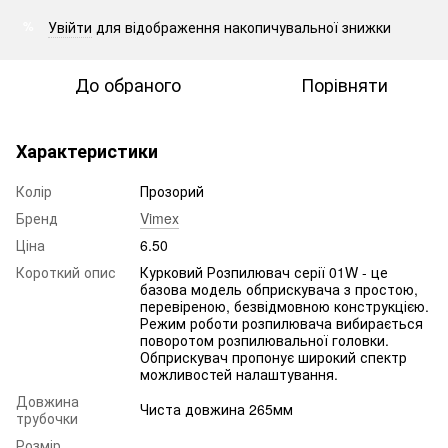
Увійти
для відображення накопичувальної знижки
%
До обраного
Порівняти
Характеристики
Колір
Прозорий
Бренд
Vimex
Ціна
6.50
Короткий опис
Курковий Розпилювач серії 01W - це
базова модель обприскувача з простою,
перевіреною, безвідмовною конструкцією.
Режим роботи розпилювача вибирається
поворотом розпилювальної головки.
Обприскувач пропонує широкий спектр
можливостей налаштування.
Довжина
Чиста довжина 265мм
трубочки
Розмір