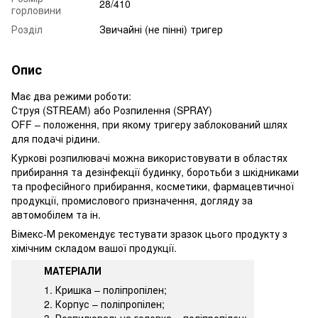
28/410
горловини
Розділ
Звичайні (не пінні) тригер
Опис
Має два режими роботи:
Струя (STREAM) або Розпилення (SPRAY)
OFF – положення, при якому тригеру заблокований шлях
для подачі рідини.
Куркові розпилювачі можна використовувати в областях
прибирання та дезінфекції будинку, боротьби з шкідниками
та професійного прибирання, косметики, фармацевтичної
продукції, промислового призначення, догляду за
автомобілем та ін.
Вімекс-М рекомендує тестувати зразок цього продукту з
хімічним складом вашої продукції.
МАТЕРІАЛИ
1. Кришка – поліпропілен;
2. Корпус – поліпропілен;
3. Розпилювальна головка – поліпропілен;