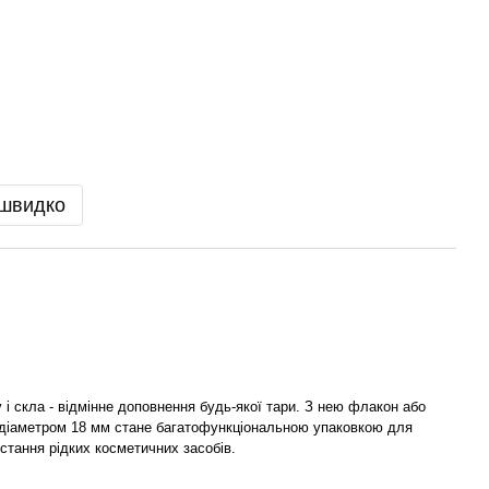
 швидко
у і скла - відмінне доповнення будь-якої тари. З нею флакон або
діаметром 18 мм стане багатофункціональною упаковкою для
истання рідких косметичних засобів.