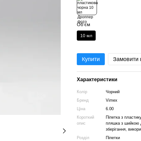
Об'єм
10 мл
Купити
Замовити
Характеристики
Колір
Чорний
Бренд
Vimex
Ціна
6.00
Короткий
Піпетка з пластик
опис
пляшка з шийкою 
зберігання, викор
Розділ
Піпетки