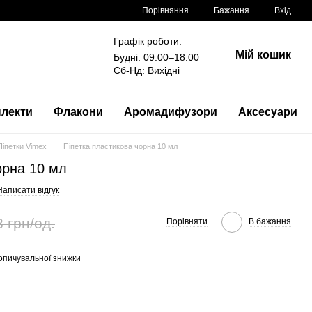
Порівняння
Бажання
Вхід
Графік роботи:
Мій кошик
Будні: 09:00–18:00
Сб-Нд: Вихідні
лекти
Флакони
Аромадифузори
Аксесуари
Піпетки Vimex
Піпетка пластикова чорна 10 мл
орна 10 мл
Написати відгук
8 грн/од.
Порівняти
В бажання
опичувальної знижки