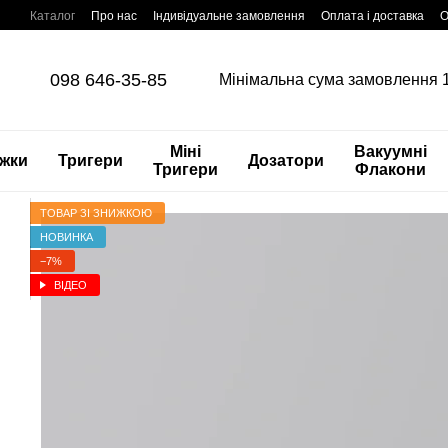
Перейти до основного контенту
Каталог
Про нас
Індивідуальне замовлення
Оплата і доставка
О
Відеосторінка
098 646-35-85
Мінімальна сума замовлення 
Міні
Вакуумні
жки
Тригери
Дозатори
Тригери
Флакони
ТОВАР ЗІ ЗНИЖКОЮ
НОВИНКА
−7%
ВІДЕО