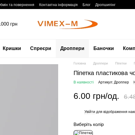
бмін та повернення
Контактна інформація
Блог
Дропшипінг
1000 грн
Кришки
Спреєри
Дроппери
Баночки
Комп
Головна
Дроппери
Піпетки
Піпетка пластикова ч
В наявності
Артикул: Дроппер
6.00 грн/од.
6.4
Увійти
для відображення нак
%
Виберіть колір