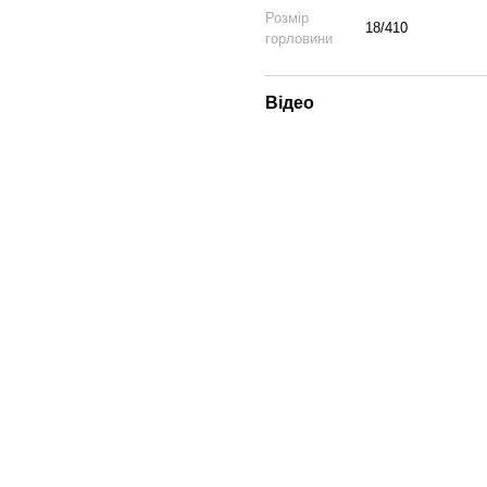
Розмір
18/410
горловини
Відео