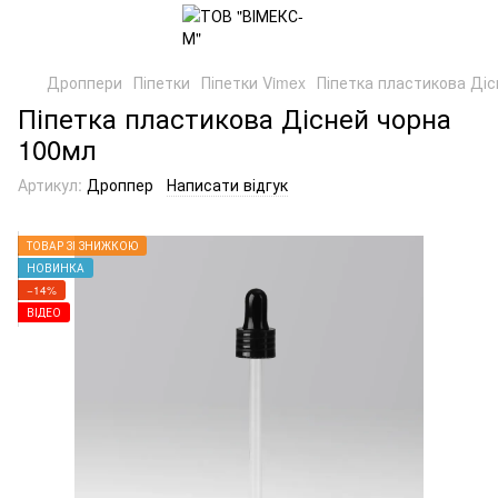
Дроппери
Піпетки
Піпетки Vimex
Піпетка пластикова Ді
Піпетка пластикова Дісней чорна
100мл
Артикул:
Дроппер
Написати відгук
ТОВАР ЗІ ЗНИЖКОЮ
НОВИНКА
−14%
ВІДЕО