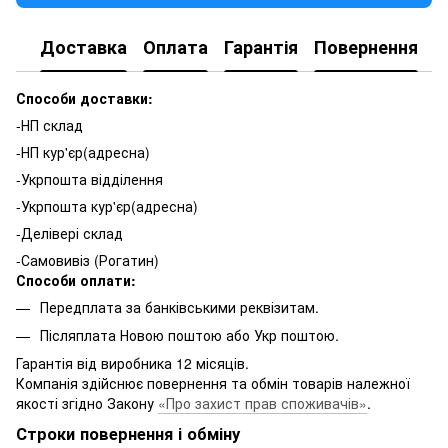
Доставка
Оплата
Гарантія
Повернення
К
Способи доставки:
-НП склад
-НП кур'єр(адресна)
-Укрпошта відділення
-Укрпошта кур'єр(адресна)
-Делівері склад
-Самовивіз (Рогатин)
Способи оплати:
Передплата за банківськими реквізитам.
Післяплата Новою поштою або Укр поштою.
Гарантія від виробника 12 місяців.
Компанія здійснює повернення та обмін товарів належної
якості згідно Закону
«Про захист прав споживачів»
.
Строки повернення і обміну