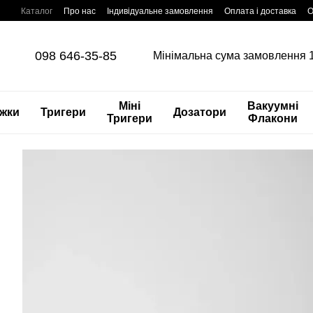
Перейти до основного контенту
Каталог
Про нас
Індивідуальне замовлення
Оплата і доставка
О
Відеосторінка
098 646-35-85
Мінімальна сума замовлення 
Міні
Вакуумні
жки
Тригери
Дозатори
Тригери
Флакони