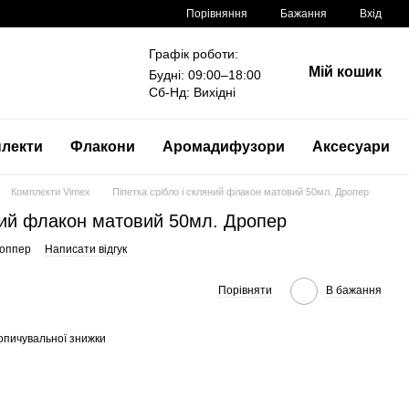
Порівняння
Бажання
Вхід
Графік роботи:
Мій кошик
Будні: 09:00–18:00
Сб-Нд: Вихідні
лекти
Флакони
Аромадифузори
Аксесуари
Комплекти Vimex
Піпетка срібло і скляний флакон матовий 50мл. Дропер
яний флакон матовий 50мл. Дропер
роппер
Написати відгук
Порівняти
В бажання
опичувальної знижки