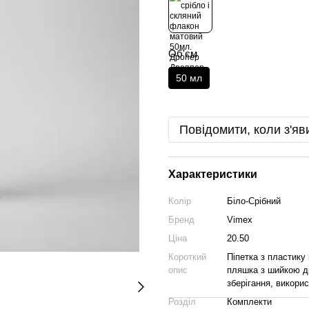
Об'єм
50 мл
Повідомити, коли з'яв
Характеристики
Колір
Біло-Срібний
Бренд
Vimex
Ціна
20.50
Короткий
Піпетка з пластику
опис
пляшка з шийкою д
зберігання, викори
Розділ
Комплекти