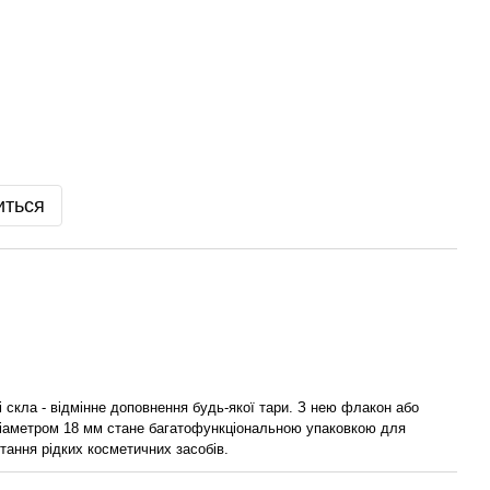
иться
 і скла - відмінне доповнення будь-якої тари. З нею флакон або
іаметром 18 мм стане багатофункціональною упаковкою для
стання рідких косметичних засобів.