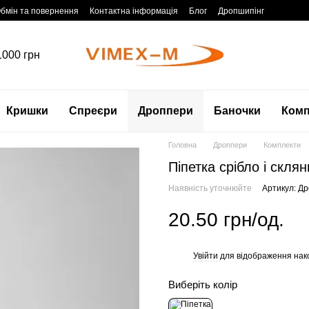
бмін та повернення
Контактна інформація
Блог
Дропшипінг
1000 грн
Кришки
Спреєри
Дроппери
Баночки
Комп
Головна
Дроппери
Комплекти
Піпетка срібло і скл
Наявність уточнюйте
Артикул: Д
20.50 грн/од.
Увійти
для відображення нак
%
Виберіть колір