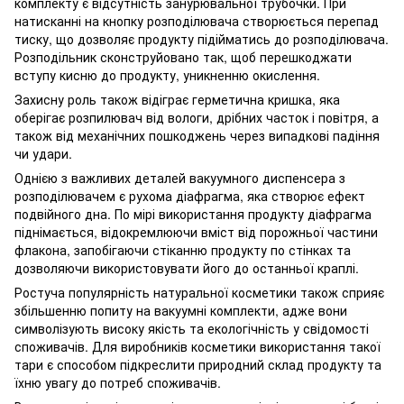
комплекту є відсутність занурювальної трубочки. При
натисканні на кнопку розподілювача створюється перепад
тиску, що дозволяє продукту підійматись до розподілювача.
Розподільник сконструйовано так, щоб перешкоджати
вступу кисню до продукту, уникненню окислення.
Захисну роль також відіграє герметична кришка, яка
оберігає розпилювач від вологи, дрібних часток і повітря, а
також від механічних пошкоджень через випадкові падіння
чи удари.
Однією з важливих деталей вакуумного диспенсера з
розподілювачем є рухома діафрагма, яка створює ефект
подвійного дна. По мірі використання продукту діафрагма
піднімається, відокремлюючи вміст від порожньої частини
флакона, запобігаючи стіканню продукту по стінках та
дозволяючи використовувати його до останньої краплі.
Ростуча популярність натуральної косметики також сприяє
збільшенню попиту на вакуумні комплекти, адже вони
символізують високу якість та екологічність у свідомості
споживачів. Для виробників косметики використання такої
тари є способом підкреслити природний склад продукту та
їхню увагу до потреб споживачів.