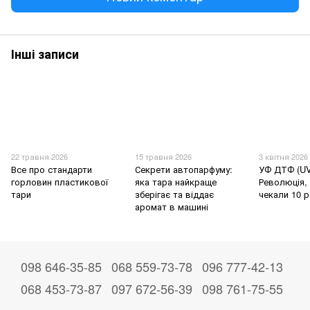
Інші записи
22 травня 2026
15 травня 2026
3 квітня 2026
Все про стандарти
Секрети автопарфуму:
УФ ДТФ (UV
горловин пластикової
яка тара найкраще
Революція, 
тари
зберігає та віддає
чекали 10 р
аромат в машині
098 646-35-85
068 559-73-78
096 777-42-13
068 453-73-87
097 672-56-39
098 761-75-55