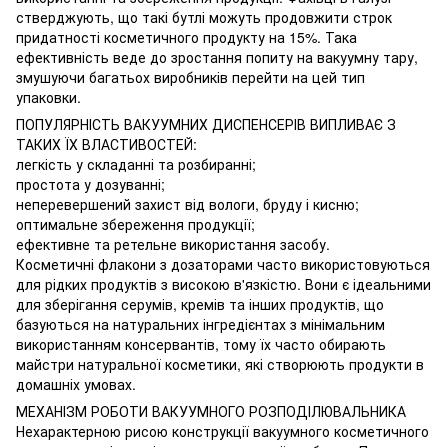
стверджують, що такі бутлі можуть продовжити строк
придатності косметичного продукту на 15%. Така
ефективність веде до зростання попиту на вакуумну тару,
змушуючи багатьох виробників перейти на цей тип
упаковки.
ПОПУЛЯРНІСТЬ ВАКУУМНИХ ДИСПЕНСЕРІВ ВИПЛИВАЄ З
ТАКИХ ЇХ ВЛАСТИВОСТЕЙ:
легкість у складанні та розбиранні;
простота у дозуванні;
неперевершений захист від вологи, бруду і кисню;
оптимальне збереження продукції;
ефективне та ретельне використання засобу.
Косметичні флакони з дозаторами часто використовуються
для рідких продуктів з високою в'язкістю. Вони є ідеальними
для зберігання серумів, кремів та інших продуктів, що
базуються на натуральних інгредієнтах з мінімальним
використанням консервантів, тому їх часто обирають
майстри натуральної косметики, які створюють продукти в
домашніх умовах.
МЕХАНІЗМ РОБОТИ ВАКУУМНОГО РОЗПОДІЛЮВАЛЬНИКА
Нехарактерною рисою конструкції вакуумного косметичного